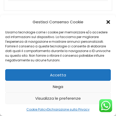
Gestisci Consenso Cookie
Usiamo tecnologie come i cookie per memorizzare e/o accedere
ad informazioni sul dispositivo. Lo facciamo per migliorare
l'esperienza di navigazione e mostrare annunci personalizzati.
Fornire il consenso a queste tecnologie ci consente di elaborare
dati quali il comportamento durante la navigazione o ID univoche
su questo sito. Non fornire o ritirare il consenso potrebbe influire
negativamente su alcune funzioni.
Accetta
Nega
Visualizza le preferenze
PUMA ST-LINE X 5 PORTE 1.0 ECOBOOST HYBRID 125CV MANUALE A 6 RAPPORTI
Cookie Policy
Dichiarazione sulla Privacy