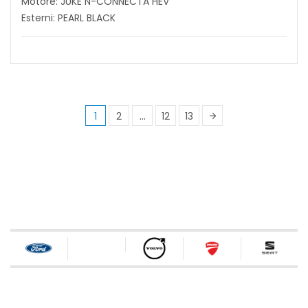
Motore: JUKE N-CONNECTA HEV
Esterni: PEARL BLACK
1
2
…
12
13