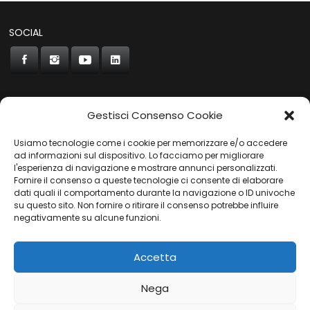
SOCIAL
Gestisci Consenso Cookie
CONCORDE
Usiamo tecnologie come i cookie per memorizzare e/o accedere
AUTOCHIAVARI
ad informazioni sul dispositivo. Lo facciamo per migliorare
l'esperienza di navigazione e mostrare annunci personalizzati.
Fornire il consenso a queste tecnologie ci consente di elaborare
dati quali il comportamento durante la navigazione o ID univoche
Gruppo Carfin SPA
|
P.IVA:
03859710109 |
Sede Legale:
su questo sito. Non fornire o ritirare il consenso potrebbe influire
Via L. Perini 50 - 16152 Genova | © 2025
negativamente su alcune funzioni.
PRIVACY POLICY
|
COOKIES POLICY
Accetta
Nega