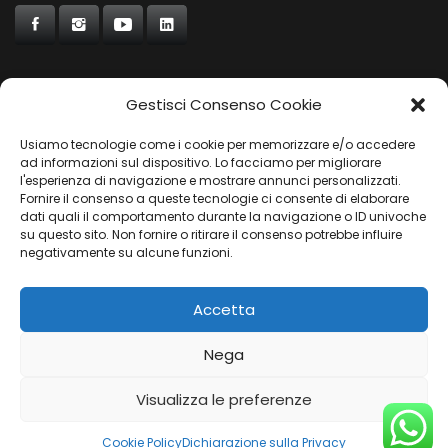
Gestisci Consenso Cookie
CONCORDE
Usiamo tecnologie come i cookie per memorizzare e/o accedere
AUTOCHIAVARI
ad informazioni sul dispositivo. Lo facciamo per migliorare
l'esperienza di navigazione e mostrare annunci personalizzati.
Fornire il consenso a queste tecnologie ci consente di elaborare
dati quali il comportamento durante la navigazione o ID univoche
Gruppo Carfin SPA
|
P.IVA:
03859710109 |
Sede Legale:
su questo sito. Non fornire o ritirare il consenso potrebbe influire
Via L. Perini 50 - 16152 Genova | © 2025
negativamente su alcune funzioni.
PRIVACY POLICY
|
COOKIES POLICY
Accetta
Nega
Visualizza le preferenze
Cookie Policy
Dichiarazione sulla Privacy