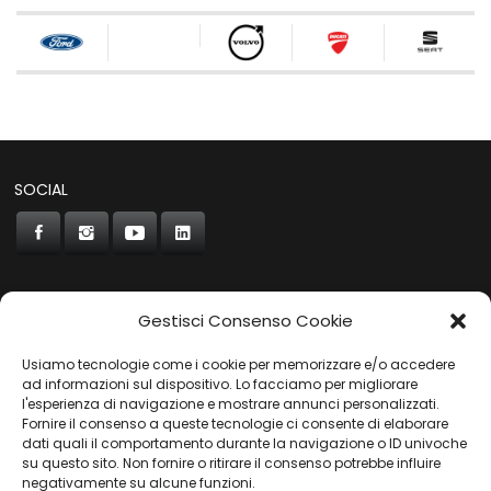
SOCIAL
Gestisci Consenso Cookie
CONCORDE
Usiamo tecnologie come i cookie per memorizzare e/o accedere
AUTOCHIAVARI
ad informazioni sul dispositivo. Lo facciamo per migliorare
l'esperienza di navigazione e mostrare annunci personalizzati.
Fornire il consenso a queste tecnologie ci consente di elaborare
dati quali il comportamento durante la navigazione o ID univoche
Gruppo Carfin SPA
|
P.IVA:
03859710109 |
Sede Legale:
su questo sito. Non fornire o ritirare il consenso potrebbe influire
Via L. Perini 50 - 16152 Genova | © 2025
negativamente su alcune funzioni.