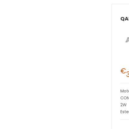
€
Mot
CON
2W
Este