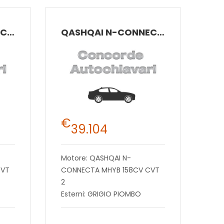
QASHQAI N-CONNECTA MHYB 158CV CVT 2
QASHQAI N-CONNECTA MHYB 158CV CVT 2
€
39.104
Motore: QASHQAI N-
CVT
CONNECTA MHYB 158CV CVT
2
Esterni: GRIGIO PIOMBO