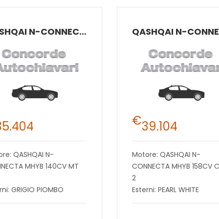
QASHQAI N-CONNECTA MHYB 140CV MT 2W
€
35.404
39.104
ore: QASHQAI N-
Motore: QASHQAI N-
NECTA MHYB 140CV MT
CONNECTA MHYB 158CV 
2
rni: GRIGIO PIOMBO
Esterni: PEARL WHITE