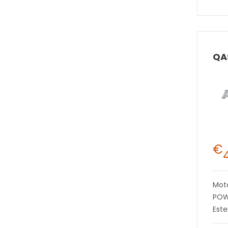
€
Mot
POW
Este