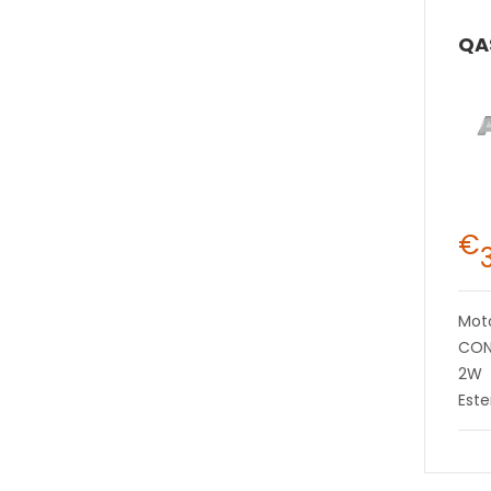
€
Mot
CON
2W
Est