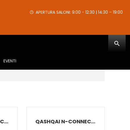
APERTURA SALONI: 9:00 - 12:30 | 14:30 – 19:00
EVENTI
QASHQAI N-CONNECTA MHYB 140CV MT 2W
QASHQAI N-CONNECTA MHYB 140CV MT 2W