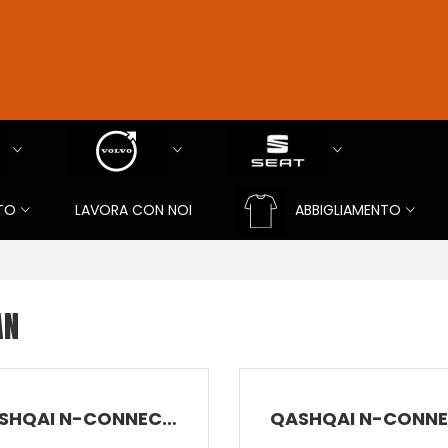
TO
LAVORA CON NOI
ABBIGLIAMENTO
AN
QASHQAI N-CONNECTA MHYB 140CV MT 2W