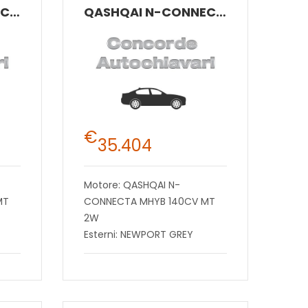
QASHQAI N-CONNECTA MHYB 140CV MT 2W
QASHQAI N-CONNECTA MHYB 140CV MT 2W
€
35.404
Motore: QASHQAI N-
MT
CONNECTA MHYB 140CV MT
2W
Esterni: NEWPORT GREY