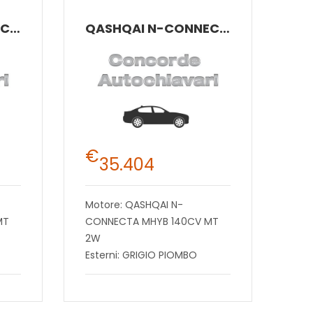
QASHQAI N-CONNECTA MHYB 140CV MT 2W
QASHQAI N-CONNECTA MHYB 140CV MT 2W
€
35.404
Motore: QASHQAI N-
MT
CONNECTA MHYB 140CV MT
2W
Esterni: GRIGIO PIOMBO