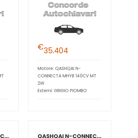
€
35.404
Motore: QASHQAI N-
MT
CONNECTA MHYB 140CV MT
2W
Esterni: GRIGIO PIOMBO
QASHQAI N-CONNECTA MHYB 140CV MT 2W
QASHQAI N-CONNECTA MHYB 140CV MT 2W