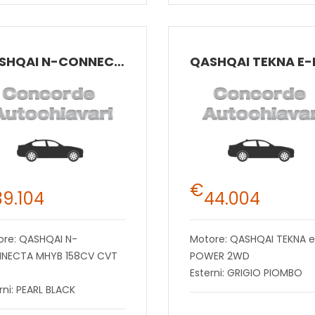
QASHQAI N-CONNECTA MHYB 158CV CVT 2
€
39.104
44.004
ore: QASHQAI N-
Motore: QASHQAI TEKNA 
NECTA MHYB 158CV CVT
POWER 2WD
Esterni: GRIGIO PIOMBO
rni: PEARL BLACK