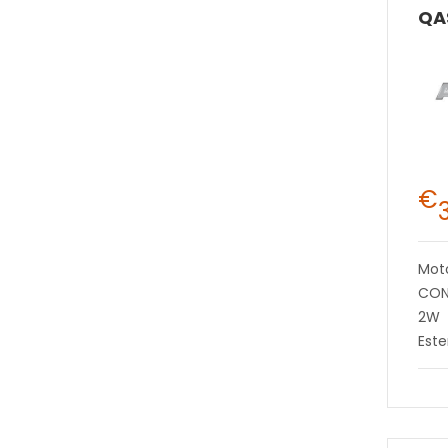
€
Mot
CON
2W
Este