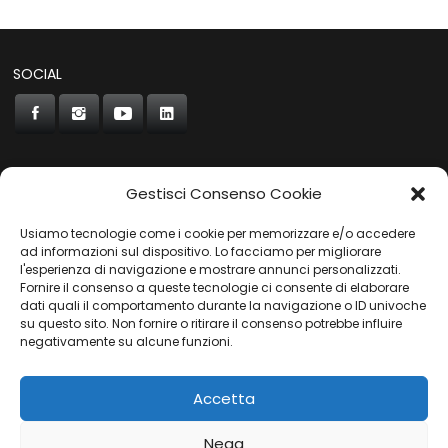
SOCIAL
Gestisci Consenso Cookie
CONCORDE
Usiamo tecnologie come i cookie per memorizzare e/o accedere
AUTOCHIAVARI
ad informazioni sul dispositivo. Lo facciamo per migliorare
l'esperienza di navigazione e mostrare annunci personalizzati.
Fornire il consenso a queste tecnologie ci consente di elaborare
dati quali il comportamento durante la navigazione o ID univoche
Gruppo Carfin SPA
|
P.IVA:
03859710109 |
Sede Legale:
su questo sito. Non fornire o ritirare il consenso potrebbe influire
Via L. Perini 50 - 16152 Genova | © 2025
negativamente su alcune funzioni.
PRIVACY POLICY
|
COOKIES POLICY
Accetta
Nega