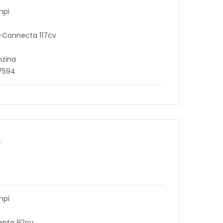
mpi
N-Connecta 117cv
nzina
27594
A
mpi
centa 92cv