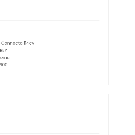
N-Connecta 114cv
GREY
nzina
2100