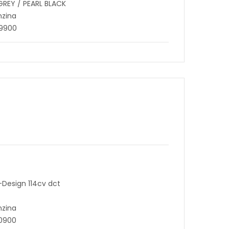
GREY / PEARL BLACK
nzina
49900
N-Design 114cv dct
nzina
60900