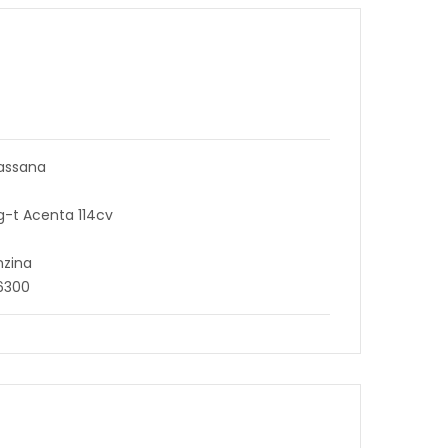
assana
ig-t Acenta 114cv
nzina
6300