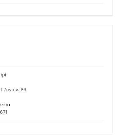
mpi
 117cv cvt E6
nzina
1671