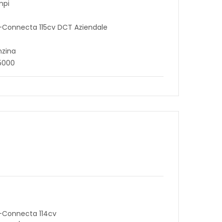
mpi
 N-Connecta 115cv DCT Aziendale
nzina
5000
N-Connecta 114cv