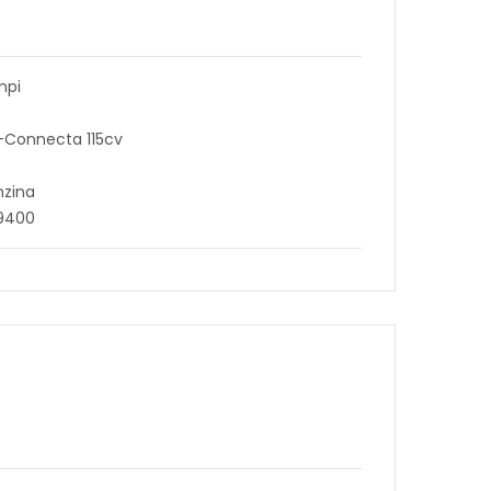
mpi
N-Connecta 115cv
nzina
29400