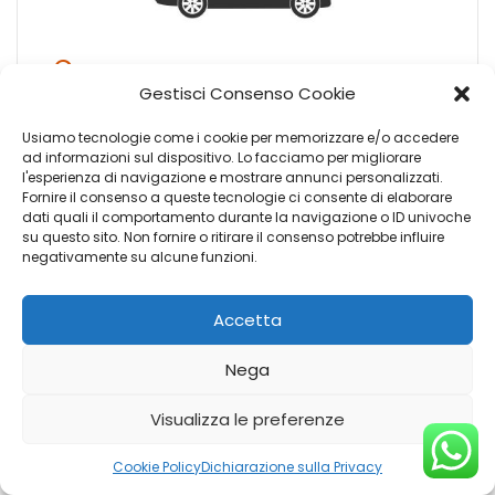
€
37.866
Gestisci Consenso Cookie
Usiamo tecnologie come i cookie per memorizzare e/o accedere
Motore: KUGB5Z-26
ad informazioni sul dispositivo. Lo facciamo per migliorare
Esterni: Nero Midnight
l'esperienza di navigazione e mostrare annunci personalizzati.
Fornire il consenso a queste tecnologie ci consente di elaborare
dati quali il comportamento durante la navigazione o ID univoche
su questo sito. Non fornire o ritirare il consenso potrebbe influire
negativamente su alcune funzioni.
Accetta
1
2
3
…
26
27
Nega
Visualizza le preferenze
Cookie Policy
Dichiarazione sulla Privacy