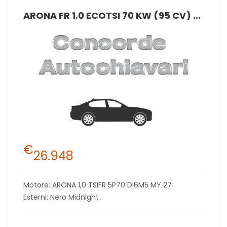
ARONA FR 1.0 ECOTSI 70 KW (95 CV) BENZINA MANUALE 5 MARCE 2WD
€
26.948
Motore: ARONA 1,0 TSIFR 5P70 DI6M5 MY 27
Esterni: Nero Midnight