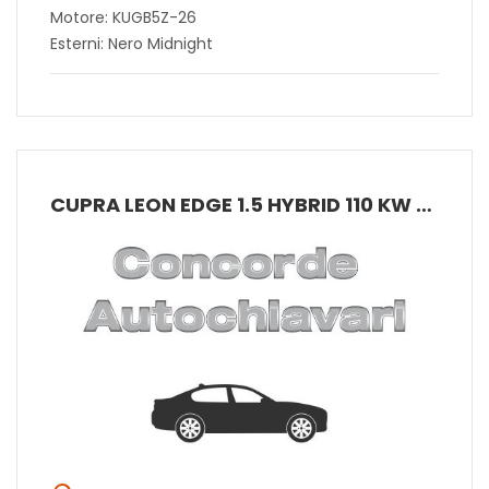
Motore: KUGB5Z-26
Esterni: Nero Midnight
CUPRA LEON EDGE 1.5 HYBRID 110 KW (150 CV) MHEV DSG 7 MARCE 2WD