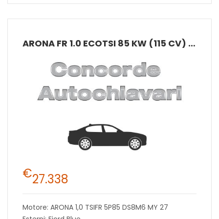
ARONA FR 1.0 ECOTSI 85 KW (115 CV) BENZINA MANUALE 6 MARCE 2WD
€
27.338
Motore: ARONA 1,0 TSIFR 5P85 DS8M6 MY 27
Esterni: Fiord Blue