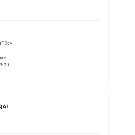
a 110cv
sel
17500
QAI