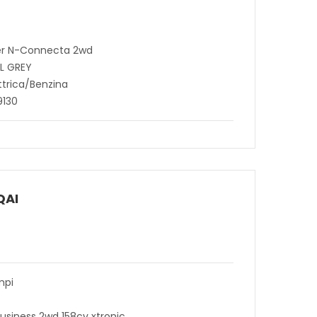
wer N-Connecta 2wd
AL GREY
ttrica/Benzina
9130
QAI
mpi
usiness 2wd 158cv xtronic