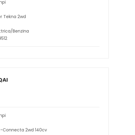
mpi
er Tekna 2wd
ttrica/Benzina
9512
QAI
mpi
 N-Connecta 2wd 140cv