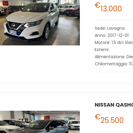
€
13.000
Sede: Lavagna
Anno: 2017-12-01
Motore: 1.5 dci Visi
Esterni:
Alimentazione: Die
Chilometraggio: 1
NISSAN QASH
€
25.500