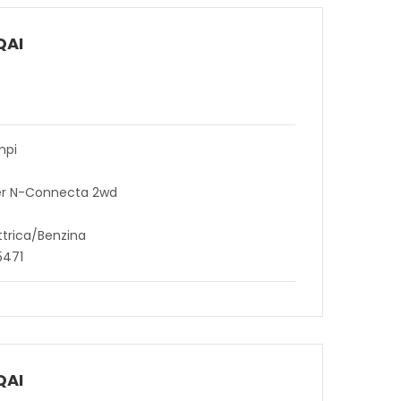
QAI
mpi
wer N-Connecta 2wd
ttrica/Benzina
5471
QAI