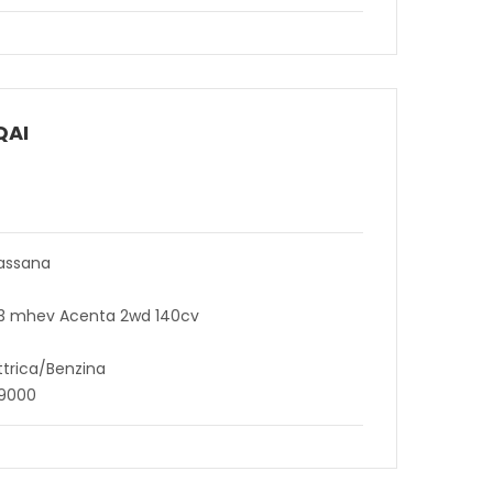
QAI
assana
.3 mhev Acenta 2wd 140cv
ttrica/Benzina
49000