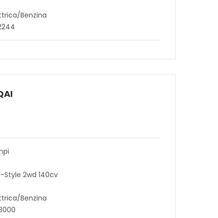
ttrica/Benzina
32244
QAI
mpi
N-Style 2wd 140cv
ttrica/Benzina
43000