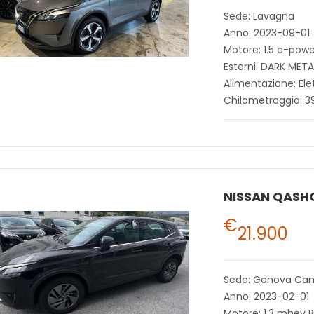
Sede: Lavagna
Anno: 2023-09-01
Motore: 1.5 e-po
Esterni: DARK MET
Alimentazione: Ele
Chilometraggio: 3
NISSAN QASH
€
21.900
Sede: Genova Ca
Anno: 2023-02-01
Motore: 1.3 mhev B