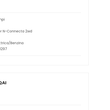
mpi
wer N-Connecta 2wd
ttrica/Benzina
3297
QAI