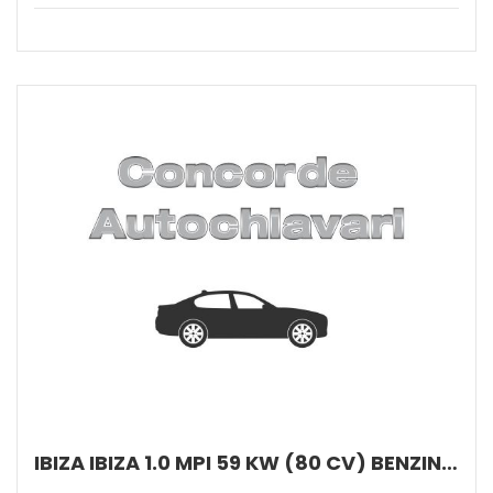
IBIZA IBIZA 1.0 MPI 59 KW (80 CV) BENZINA MANUALE 5 MARCE 2WD