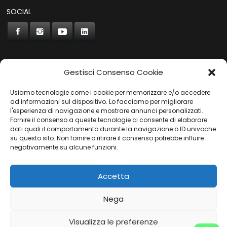
SOCIAL
Gestisci Consenso Cookie
CONCORDE
Usiamo tecnologie come i cookie per memorizzare e/o accedere
AUTOCHIAVARI
ad informazioni sul dispositivo. Lo facciamo per migliorare
l'esperienza di navigazione e mostrare annunci personalizzati.
Fornire il consenso a queste tecnologie ci consente di elaborare
dati quali il comportamento durante la navigazione o ID univoche
Gruppo Carfin SPA
|
P.IVA:
03859710109 |
Sede Legale:
su questo sito. Non fornire o ritirare il consenso potrebbe influire
Via L. Perini 50 - 16152 Genova | © 2025
negativamente su alcune funzioni.
PRIVACY POLICY
|
COOKIES POLICY
Accetta
Nega
Visualizza le preferenze