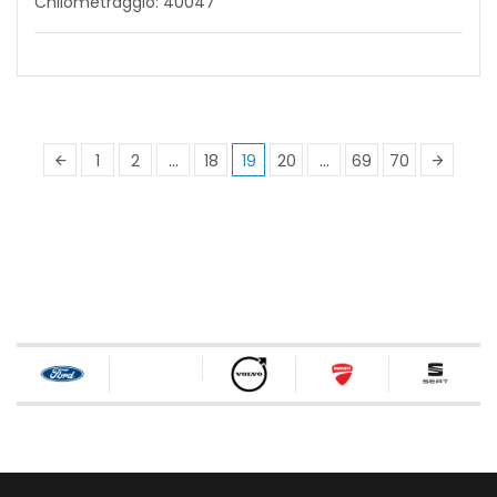
Chilometraggio: 40047
1
2
…
18
19
20
…
69
70