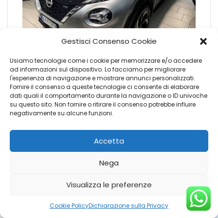
Gestisci Consenso Cookie
€
19.900
Usiamo tecnologie come i cookie per memorizzare e/o accedere
ad informazioni sul dispositivo. Lo facciamo per migliorare
l'esperienza di navigazione e mostrare annunci personalizzati.
Fornire il consenso a queste tecnologie ci consente di elaborare
Sede: Genova Campi
dati quali il comportamento durante la navigazione o ID univoche
Anno: 2023-01-01
su questo sito. Non fornire o ritirare il consenso potrebbe influire
negativamente su alcune funzioni.
Motore: 1.6 hev N-Connecta Hybrid
Esterni:
Alimentazione: Elettrica/Benzina
Accetta
Chilometraggio: 65231
Nega
Visualizza le preferenze
Cookie Policy
Dichiarazione sulla Privacy