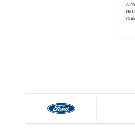
Alim
Elet
Chi