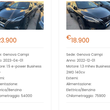
€
23.900
18.900
e: Genova Campi
Sede: Genova Campi
o: 2023-04-01
Anno: 2022-12-01
re: 1.5 e-power Business
Motore: 1.3 mhev Busines
D
2WD 140cv
rni:
Esterni:
entazione:
Alimentazione:
trica/Benzina
Elettrica/Benzina
lometraggio: 54000
Chilometraggio: 75900