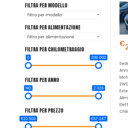
FILTRA PER MODELLO
Filtra per modello
FILTRA PER ALIMENTAZIONE
Filtra per alimentazione
€
FILTRA PER CHILOMETRAGGIO
0
330 000
Sed
Ann
Moto
FILTRA PER ANNO
2W
ND
2 026
Este
Alim
Elet
FILTRA PER PREZZO
Chi
€10 500
€57 247