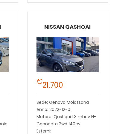
I
NISSAN QASHQAI
€
21.700
Sede: Genova Molassana
Anno: 2022-12-01
Motore: Qashqai 1.3 mhev N-
onic
Connecta 2wd 140cv
Esterni: