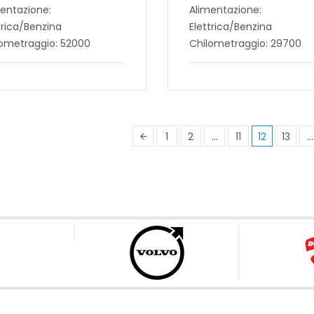
entazione:
Alimentazione:
trica/Benzina
Elettrica/Benzina
lometraggio: 52000
Chilometraggio: 29700
1
2
…
11
12
13
…