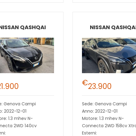
NISSAN QASHQAI
NISSAN QASHQA
€
21.900
23.900
e: Genova Campi
Sede: Genova Campi
: 2022-12-01
Anno: 2022-12-01
re: 1.3 mhev N-
Motore: 1.3 mhev N-
necta 2WD 140cv
Connecta 2WD 158cv Xtr
rni:
Esterni: