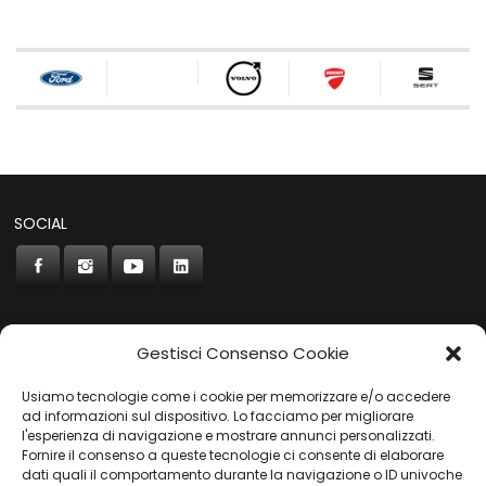
SOCIAL
Gestisci Consenso Cookie
CONCORDE
Usiamo tecnologie come i cookie per memorizzare e/o accedere
AUTOCHIAVARI
ad informazioni sul dispositivo. Lo facciamo per migliorare
l'esperienza di navigazione e mostrare annunci personalizzati.
Fornire il consenso a queste tecnologie ci consente di elaborare
dati quali il comportamento durante la navigazione o ID univoche
Gruppo Carfin SPA
|
P.IVA:
03859710109 |
Sede Legale: