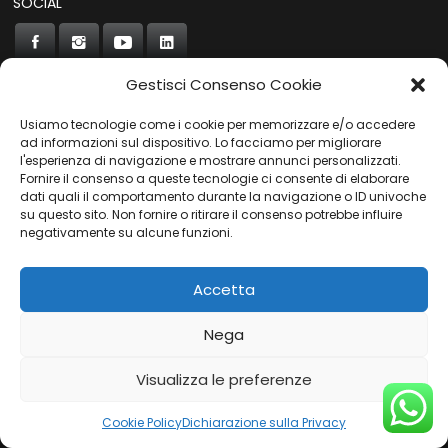
SOCIAL
Gestisci Consenso Cookie
Usiamo tecnologie come i cookie per memorizzare e/o accedere
CONCORDE
ad informazioni sul dispositivo. Lo facciamo per migliorare
l'esperienza di navigazione e mostrare annunci personalizzati.
AUTOCHIAVARI
Fornire il consenso a queste tecnologie ci consente di elaborare
dati quali il comportamento durante la navigazione o ID univoche
su questo sito. Non fornire o ritirare il consenso potrebbe influire
negativamente su alcune funzioni.
Gruppo Carfin SPA
|
P.IVA:
03859710109 |
Sede Legale:
Via L. Perini 50 - 16152 Genova | © 2025
Accetta
PRIVACY POLICY
|
COOKIES POLICY
Nega
Visualizza le preferenze
Cookie Policy
Dichiarazione sulla Privacy