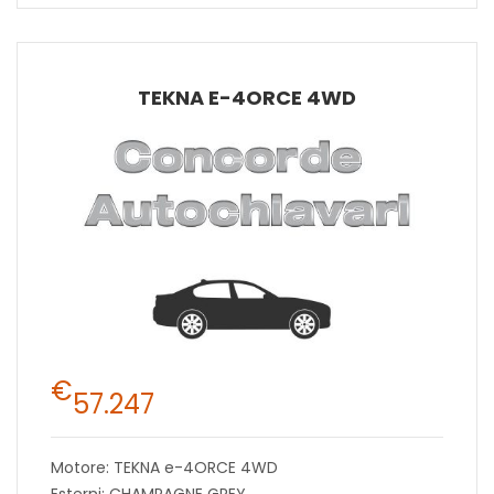
TEKNA E-4ORCE 4WD
€
57.247
Motore: TEKNA e-4ORCE 4WD
Esterni: CHAMPAGNE GREY