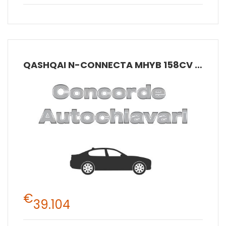
QASHQAI N-CONNECTA MHYB 158CV CVT 2
€
39.104