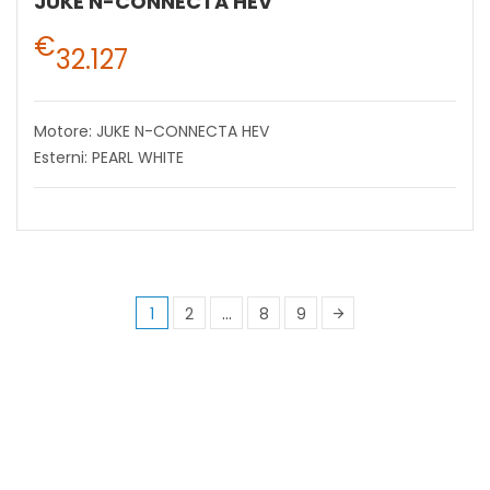
JUKE N-CONNECTA HEV
€
32.127
Motore: JUKE N-CONNECTA HEV
Esterni: PEARL WHITE
1
2
…
8
9