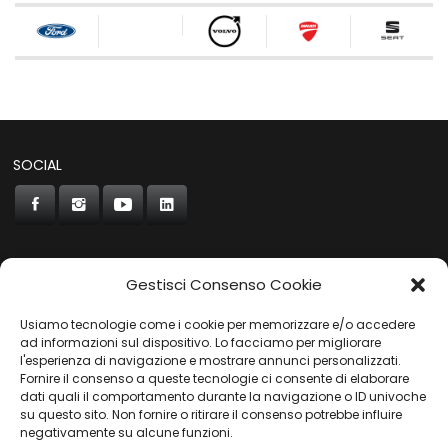
SOCIAL
Gestisci Consenso Cookie
CONCORDE
Usiamo tecnologie come i cookie per memorizzare e/o accedere
AUTOCHIAVARI
ad informazioni sul dispositivo. Lo facciamo per migliorare
l'esperienza di navigazione e mostrare annunci personalizzati.
Fornire il consenso a queste tecnologie ci consente di elaborare
dati quali il comportamento durante la navigazione o ID univoche
Gruppo Carfin SPA
|
P.IVA:
03859710109 |
Sede Legale:
su questo sito. Non fornire o ritirare il consenso potrebbe influire
Via L. Perini 50 - 16152 Genova | © 2025
negativamente su alcune funzioni.