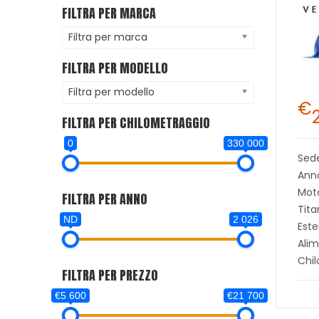
FILTRA PER MARCA
Filtra per marca
FILTRA PER MODELLO
Filtra per modello
€
FILTRA PER CHILOMETRAGGIO
0
330 000
Sed
Ann
Moto
FILTRA PER ANNO
Tita
ND
2 026
Este
Alim
Chi
FILTRA PER PREZZO
€5 600
€21 700