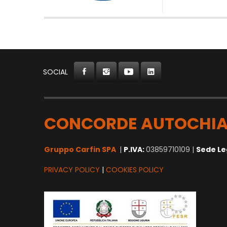
SOCIAL
CONCORDE AUTOCHIA
Gruppo Carfin SPA
|
P.IVA:
03859710109 |
Sede Le
PRIVACY POLICY
|
COOKIES POLICY