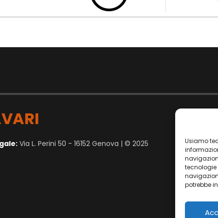
VARI
Usiamo tec
gale:
Via L. Perini 50 - 16152 Genova | © 2025
informazion
navigazion
tecnologie
navigazione
potrebbe in
Acc