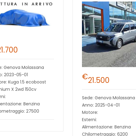
21.700
e: Genova Molassana
€
o: 2023-05-01
21.500
re: Kuga 1.5 ecoboost
nium X 2wd 150cv
rni:
Sede: Genova Molassana
entazione: Benzina
Anno: 2025-04-01
lometraggio: 27500
Motore:
Esterni:
Alimentazione: Benzina
Chilometraggio: 6200