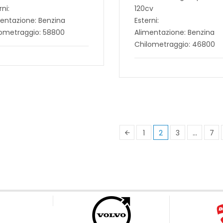
rni:
120cv
entazione: Benzina
Esterni:
lometraggio: 58800
Alimentazione: Benzina
Chilometraggio: 46800
1
2
3
…
7